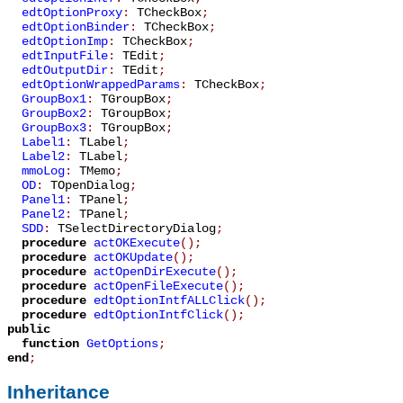
edtOptionProxy
:
TCheckBox
;
edtOptionBinder
:
TCheckBox
;
edtOptionImp
:
TCheckBox
;
edtInputFile
:
TEdit
;
edtOutputDir
:
TEdit
;
edtOptionWrappedParams
:
TCheckBox
;
GroupBox1
:
TGroupBox
;
GroupBox2
:
TGroupBox
;
GroupBox3
:
TGroupBox
;
Label1
:
TLabel
;
Label2
:
TLabel
;
mmoLog
:
TMemo
;
OD
:
TOpenDialog
;
Panel1
:
TPanel
;
Panel2
:
TPanel
;
SDD
:
TSelectDirectoryDialog
;
procedure
actOKExecute
();
procedure
actOKUpdate
();
procedure
actOpenDirExecute
();
procedure
actOpenFileExecute
();
procedure
edtOptionIntfALLClick
();
procedure
edtOptionIntfClick
();
public
function
GetOptions
;
end
;
Inheritance