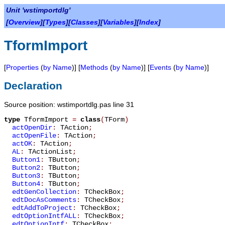
Unit 'wstimportdlg'
[
Overview
][
Types
][
Classes
][
Variables
][
Index
]
TformImport
[
Properties
(
by Name
)] [
Methods
(
by Name
)] [
Events
(
by Name
)]
Declaration
Source position: wstimportdlg.pas line 31
type
TformImport
=
class
(
TForm
)
actOpenDir
:
TAction
;
actOpenFile
:
TAction
;
actOK
:
TAction
;
AL
:
TActionList
;
Button1
:
TButton
;
Button2
:
TButton
;
Button3
:
TButton
;
Button4
:
TButton
;
edtGenCollection
:
TCheckBox
;
edtDocAsComments
:
TCheckBox
;
edtAddToProject
:
TCheckBox
;
edtOptionIntfALL
:
TCheckBox
;
edtOptionIntf
:
TCheckBox
;