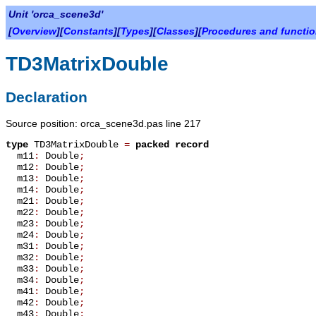
Unit 'orca_scene3d'
[
Overview
][
Constants
][
Types
][
Classes
][
Procedures and functi
TD3MatrixDouble
Declaration
Source position: orca_scene3d.pas line 217
type
TD3MatrixDouble
=
packed record
m11
:
Double
;
m12
:
Double
;
m13
:
Double
;
m14
:
Double
;
m21
:
Double
;
m22
:
Double
;
m23
:
Double
;
m24
:
Double
;
m31
:
Double
;
m32
:
Double
;
m33
:
Double
;
m34
:
Double
;
m41
:
Double
;
m42
:
Double
;
m43
:
Double
;