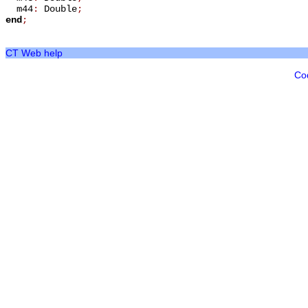
m44
:
Double
;
end
;
CT Web help
Co