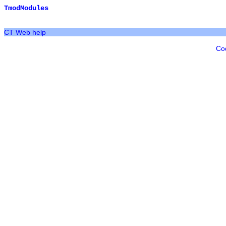
TmodModules
CT Web help
Co