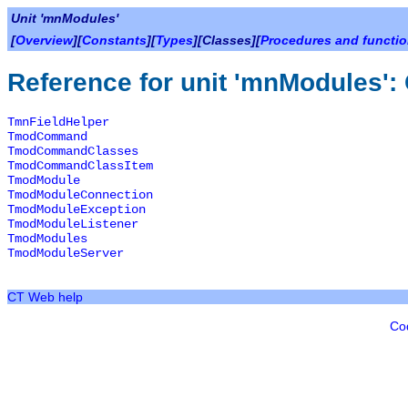
Unit 'mnModules'
[
Overview
][
Constants
][
Types
][Classes][
Procedures and functi
Reference for unit 'mnModules':
TmnFieldHelper
TmodCommand
TmodCommandClasses
TmodCommandClassItem
TmodModule
TmodModuleConnection
TmodModuleException
TmodModuleListener
TmodModules
TmodModuleServer
CT Web help
Co