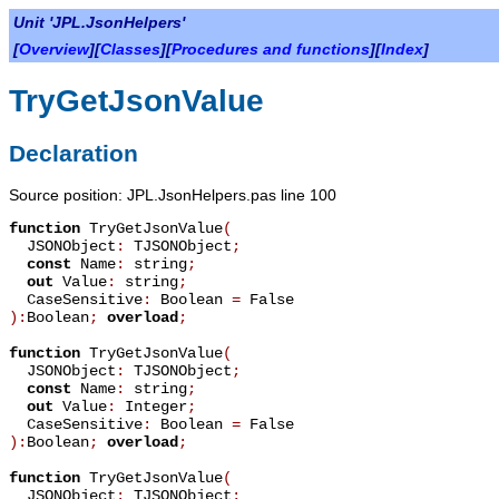
Unit 'JPL.JsonHelpers'
[
Overview
][
Classes
][
Procedures and functions
][
Index
]
TryGetJsonValue
Declaration
Source position: JPL.JsonHelpers.pas line 100
function
TryGetJsonValue
(
JSONObject
:
TJSONObject
;
const
Name
:
string
;
out
Value
:
string
;
CaseSensitive
:
Boolean
=
False
):
Boolean
;
overload
;
function
TryGetJsonValue
(
JSONObject
:
TJSONObject
;
const
Name
:
string
;
out
Value
:
Integer
;
CaseSensitive
:
Boolean
=
False
):
Boolean
;
overload
;
function
TryGetJsonValue
(
JSONObject
:
TJSONObject
;