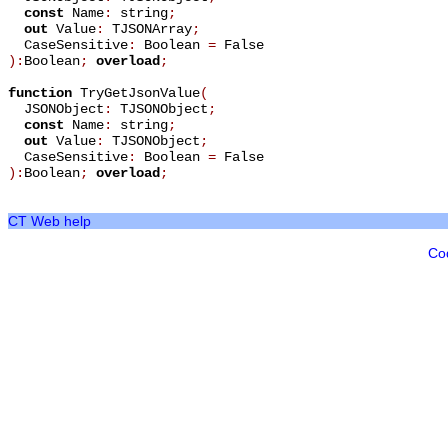
const
Name
:
string
;
out
Value
:
TJSONArray
;
CaseSensitive
:
Boolean
=
False
):
Boolean
;
overload
;
function
TryGetJsonValue
(
JSONObject
:
TJSONObject
;
const
Name
:
string
;
out
Value
:
TJSONObject
;
CaseSensitive
:
Boolean
=
False
):
Boolean
;
overload
;
CT Web help
Co