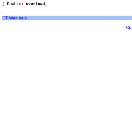
):
Double
;
overload
;
CT Web help
Co