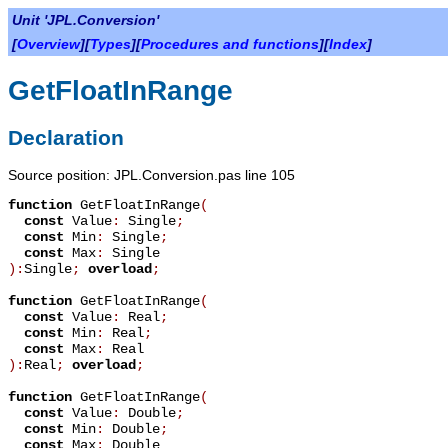
Unit 'JPL.Conversion'
[
Overview
][
Types
][
Procedures and functions
][
Index
]
GetFloatInRange
Declaration
Source position: JPL.Conversion.pas line 105
function
GetFloatInRange
(
const
Value
:
Single
;
const
Min
:
Single
;
const
Max
:
Single
):
Single
;
overload
;
function
GetFloatInRange
(
const
Value
:
Real
;
const
Min
:
Real
;
const
Max
:
Real
):
Real
;
overload
;
function
GetFloatInRange
(
const
Value
:
Double
;
const
Min
:
Double
;
const
Max
:
Double